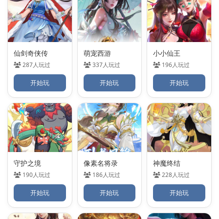
仙剑奇侠传
萌宠西游
小小仙王
287人玩过
337人玩过
196人玩过
开始玩
开始玩
开始玩
守护之境
像素名将录
神魔终结
190人玩过
186人玩过
228人玩过
开始玩
开始玩
开始玩