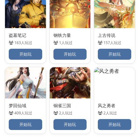
盗墓笔记
钢铁力量
上古传说
163人玩过
1人玩过
157人玩过
开始玩
开始玩
开始玩
梦回仙域
铜雀三国
风之勇者
409人玩过
2人玩过
2人玩过
开始玩
开始玩
开始玩