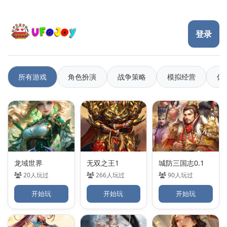
登录
所有游戏
角色扮演
战争策略
模拟经营
休
龙域世界
无双之王1
城防三国志0.1
20人玩过
266人玩过
90人玩过
开始玩
开始玩
开始玩