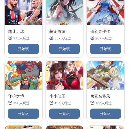
超迷足球
萌宠西游
仙剑奇侠传
175人玩过
337人玩过
287人玩过
开始玩
开始玩
开始玩
守护之境
小小仙王
像素名将录
190人玩过
196人玩过
186人玩过
开始玩
开始玩
开始玩