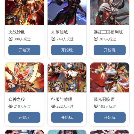
决战沙邑
九梦仙域
远征三国福利版
380人玩过
249人玩过
201人玩过
开始玩
开始玩
开始玩
众神之役
征服与荣耀
暮光召唤师
210人玩过
222人玩过
193人玩过
开始玩
开始玩
开始玩