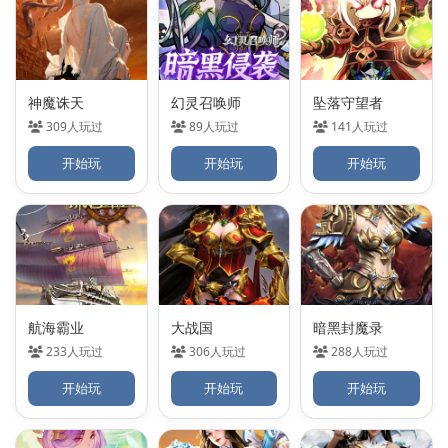
神魔诛天
幻灵召唤师
坠落守望者
309人玩过
89人玩过
141人玩过
开始玩
开始玩
开始玩
航海霸业
大战国
暗黑封魔录
233人玩过
306人玩过
288人玩过
开始玩
开始玩
开始玩