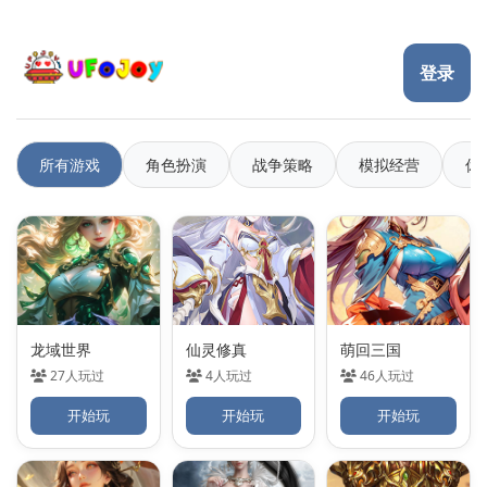
登录
所有游戏
角色扮演
战争策略
模拟经营
休
龙域世界
仙灵修真
萌回三国
27人玩过
4人玩过
46人玩过
开始玩
开始玩
开始玩