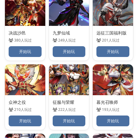
决战沙邑
九梦仙域
远征三国福利版
380人玩过
249人玩过
201人玩过
开始玩
开始玩
开始玩
众神之役
征服与荣耀
暮光召唤师
210人玩过
222人玩过
193人玩过
开始玩
开始玩
开始玩