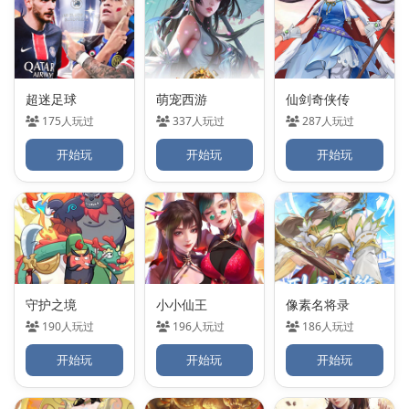
超迷足球
萌宠西游
仙剑奇侠传
175人玩过
337人玩过
287人玩过
开始玩
开始玩
开始玩
守护之境
小小仙王
像素名将录
190人玩过
196人玩过
186人玩过
开始玩
开始玩
开始玩